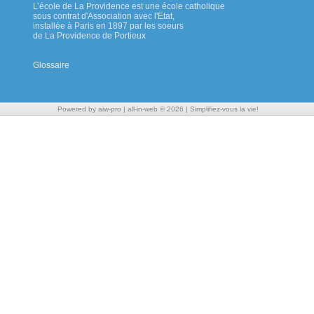
L’école de La Providence est une école catholique
sous contrat d'Association avec l'Etat,
installée à Paris en 1897 par les soeurs
de La Providence de Portieux
Glossaire
Powered by aiw-pro
|
all-in-web © 2026
|
Simplifiez-vous la vie!