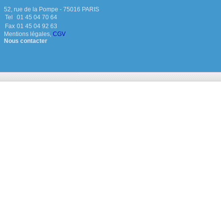
52, rue de la Pompe - 75016 PARIS
Tel
01 45 04 70 64
Fax
01 45 04 92 63
Mentions légales
,
CGV
Nous contacter