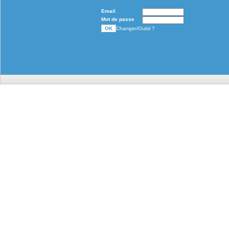
Email
Mot de passe
Changer/Oubli ?