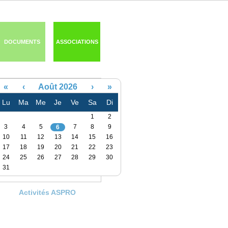
DOCUMENTS
ASSOCIATIONS
«
‹
Août 2026
›
»
Lu
Ma
Me
Je
Ve
Sa
Di
1
2
3
4
5
7
8
9
6
10
11
12
13
14
15
16
17
18
19
20
21
22
23
24
25
26
27
28
29
30
31
Activités ASPRO