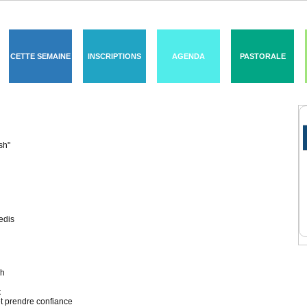
CETTE SEMAINE
INSCRIPTIONS
AGENDA
PASTORALE
sh"
edis
sh
t
et prendre confiance