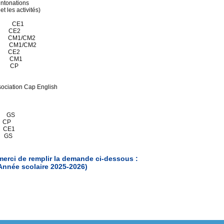
intonations
t les activités)
h30 CE1
 CE2
 CM1/CM2
5 CM1/CM2
 CE2
0 CM1
0 CP
ociation Cap English
20 GS
 CP
 CE1
 GS
 merci de remplir la demande ci-dessous :
Année scolaire 2025-2026)